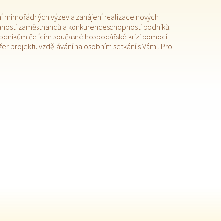
šení mimořádných výzev a zahájení realizace nových
lanosti zaměstnanců a konkurenceschopnosti podniků.
 podnikům čelícím současné hospodářské krizi pomocí
er projektu vzdělávání na osobním setkání s Vámi. Pro