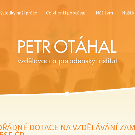
Výsledky naší práce
Co klienti poptávají
Náš tým
Naši k
ŘÁDNÉ DOTACE NA VZDĚLÁVÁNÍ ZA
 ESF ČR