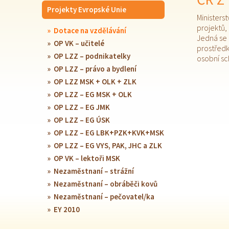
Projekty Evropské Unie
Ministers
projektů,
Dotace na vzdělávání
Jedná se 
OP VK – učitelé
prostředk
OP LZZ – podnikatelky
osobní sc
OP LZZ – právo a bydlení
OP LZZ MSK + OLK + ZLK
OP LZZ – EG MSK + OLK
OP LZZ – EG JMK
OP LZZ – EG ÚSK
OP LZZ – EG LBK+PZK+KVK+MSK
OP LZZ – EG VYS, PAK, JHC a ZLK
OP VK – lektoři MSK
Nezaměstnaní – strážní
Nezaměstnaní – obráběči kovů
Nezaměstnaní – pečovatel/ka
EY 2010