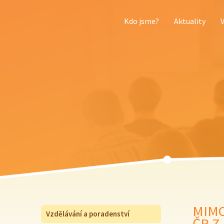
Kdo jsme?
Aktuality
MIMO
Vzdělávání a poradenství
ČR Z