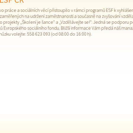
tvo práce a sociálních věcí přistoupilo v rámci programů ESF k vyhlá
 zaměřených na udržení zaměstnanosti a současně na zvyšování vzdě
o projekty „Školení je šance“ a „Vzdělávejte se!“. Jedná se podporu
ů Evropského sociálního fondu. Bližší informace Vám předá náš manaž
hůzku volejte: 558 623 093 (od 08:00 do 16:00 h).