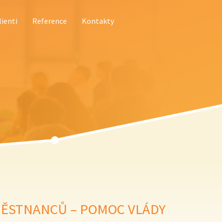
lienti
Reference
Kontakty
MĚSTNANCŮ – POMOC VLÁDY