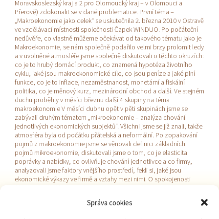
Moravskoslezský kraj a 2 pro Olomoucký kraj – v Olomouci a
Přerově) zdokonalit se v dané problematice. První téma –
„Makroekonomie jako celek“ se uskutečnila 2. března 2010 v Ostravě
ve vzdělávací místnosti společnosti Čapek WINDUO. Po počáteční
nedůvěře, co vlastně můžeme očekávat od takového tématu jako je
Makroekonomie, se nám společně podařilo velmi brzy prolomit ledy
a v uvolněné atmosféře jsme společně diskutovali o těchto okruzích:
co je to hrubý domácí produkt, co znamená hypotéza životního
cyklu, jaké jsou makroekonomické cíle, co jsou peníze a jaké plní
funkce, co je to inflace, nezaměstnanost, monetární a fiskální
politika, co je měnový kurz, mezinárodní obchod a další. Ve stejném
duchu proběhly v měsíci březnu další 4 skupiny na téma
makroekonomie V měsíci dubnu opět v pěti skupinách jsme se
zabývali druhým tématem „mikroekonomie – analýza chování
jednotlivých ekonomických subjektů“. Všichni jsme se již znali, takže
atmosféra byla od počátku přátelská a neformální. Po zopakování
pojmů z makroekonomie jsme se věnovali definici základních
pojmů mikroekonomie, diskutovali jsme o tom, co je elasticita
poprávky a nabídky, co ovlivňuje chování jednotlivce a co firmy,
analyzovali jsme faktory vnějšího prostředí, řekli si, jaké jsou
ekonomické výkazy ve firmě a vztahy mezi nimi. O spokojenosti
účastníků svědčí jeden názor za všechny, který se objevil v
hodnocení semináře. „Obdivuji, že se tak složitá témata dají vysvětlit
Správa cookies
tak srozumitelně a zjednodušeně“. Ing. Lumír Vantuch, lektor.