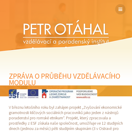
ZPRÁVA O PRŮBĚHU VZDĚLÁVACÍHO
MODULU
V březnu letošního roku byl zahájen projekt „Zvyšování ekonomické
gramotnosti klíčových sociálních pracovníků jako jeden z nástrojů
poradenství pro romské etnikum“. Projekt, který zpracovala a
prostředky z ESF získala naše společnost, umožňuje ve 12 studijních
dnech (jednou za měsíc) pěti studijním skupinám (3 v Ostravě pro