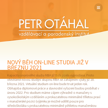
NOVÝ BĚH ON-LINE STUDIA JIŽ V
BŘEZNU 2021
Kapacita únorového studia MBA již byla zcela vyprodána. Proto
otevíráme novou studijní skupinu MBA se zahájením výuky již 18.
března 2021. Virtuální studium on-line bude trvat jeden rok.
Obhajoba diplomové práce a slavnostní vyřazení budou probíhat v
únoru 2022. Pro studium máme zájem výhradně o manažery s
vysokoškolským vzděláním a prokazatelnou minimálně tříletou praxí
v manažerské pozici (výjimku je možné udělit pouze pro
středoškoláka s prokazatelnou minimálně pětiletou manažerskou