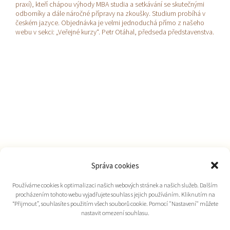
praxí), kteří chápou výhody MBA studia a setkávání se skutečnými
odborníky a dále náročné přípravy na zkoušky. Studium probíhá v
českém jazyce. Objednávka je velmi jednoduchá přímo z našeho
webu v sekci: „Veřejné kurzy“. Petr Otáhal, předseda představenstva.
Správa cookies
Používáme cookies k optimalizaci našich webových stránek a našich služeb. Dalším
procházením tohoto webu vyjadřujete souhlas s jejich používáním. Kliknutím na
“Přijmout”, souhlasíte s použitím všech souborů cookie. Pomocí "Nastavení" můžete
nastavit omezení souhlasu.