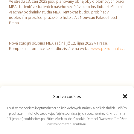
Ve středu 13. září 2023 jsou plánovány obhajoby diplomových prací
MBA studentů a studentek našeho vzdělávacího institutu, kteří splnili
všechny podmínky studia MBA. Tentokrát budou probíhat v
noblesním prostředí pražského hotelu Art Nouveau Palace hotel
Praha.
Nová studijní skupina MBA začíná již 12. října 2023 v Praze.
Kompletní informace ke studiu získáte na webu:
www.petrotahal.cz
.
Správa cookies
Používáme cookies k optimalizaci našich webových stránek a našich služeb. Dalším
procházením tohoto webu vyjadřujete souhlas s jejich používáním. Kliknutím na
“Přijmout”, souhlasíte s použitím všech souborů cookie. Pomocí "Nastavení" můžete
nastavit omezení souhlasu.