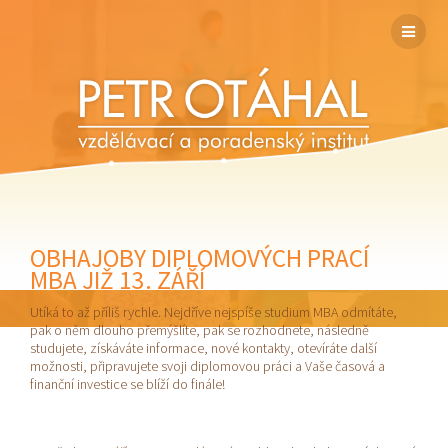
OBHAJOBY DIPLOMOVÝCH PRACÍ
MBA JIŽ 13. ZÁŘÍ
Utíká to až příliš rychle. Nejdříve nejspíše studium MBA odmítáte,
pak o něm dlouho přemýšlíte, pak se rozhodnete, následně
studujete, získáváte informace, nové kontakty, otevíráte další
možnosti, připravujete svoji diplomovou práci a Vaše časová a
finanční investice se blíží do finále!