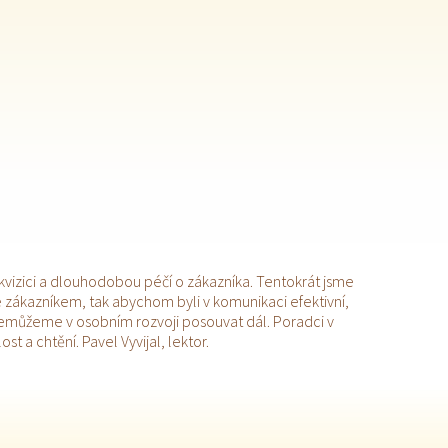
vizici a dlouhodobou péčí o zákazníka. Tentokrát jsme
 zákazníkem, tak abychom byli v komunikaci efektivní,
e nemůžeme v osobním rozvoji posouvat dál. Poradci v
t a chtění. Pavel Vyvijal, lektor.