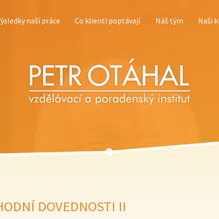
Výsledky naší práce
Co klienti poptávají
Náš tým
Naši k
ODNÍ DOVEDNOSTI II