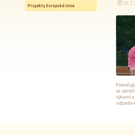
28. 2.
Projekty Evropské Unie
Pokračují
se zaměři
výkonní a
odpadovém 