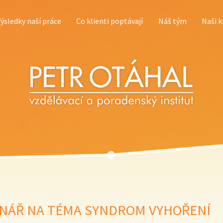
Výsledky naší práce
Co klienti poptávají
Náš tým
Naši k
NÁŘ NA TÉMA SYNDROM VYHOŘENÍ