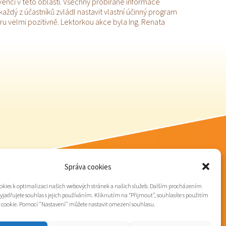
encí v této oblasti. Všechny probírané informace
každý z účastníků zvládl nastavit vlastní účinný program
u velmi pozitivně. Lektorkou akce byla Ing. Renata
Správa cookies
kies k optimalizaci našich webových stránek a našich služeb. Dalším procházením
yjadřujete souhlas s jejich používáním. Kliknutím na “Přijmout”, souhlasíte s použitím
 cookie. Pomocí "Nastavení" můžete nastavit omezení souhlasu.