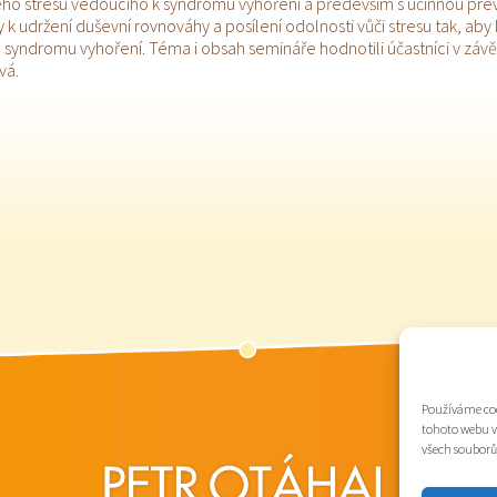
ho stresu vedoucího k syndromu vyhoření a především s účinnou prev
k udržení duševní rovnováhy a posílení odolnosti vůči stresu tak, aby 
syndromu vyhoření. Téma i obsah semináře hodnotili účastníci v závěr
vá.
Používáme coo
tohoto webu v
všech souborů