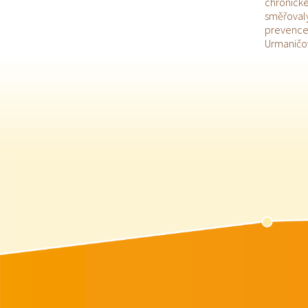
chronické
směřovaly 
prevence 
Urmaničo