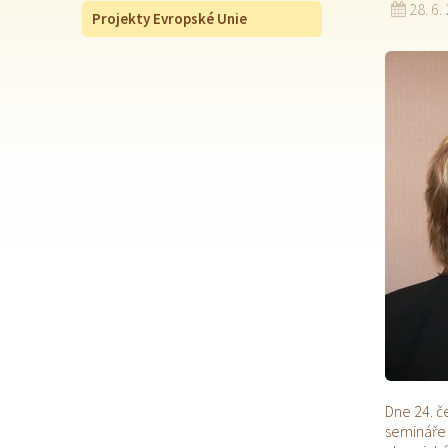
28. 6.
Projekty Evropské Unie
Dne 24. č
semináře 