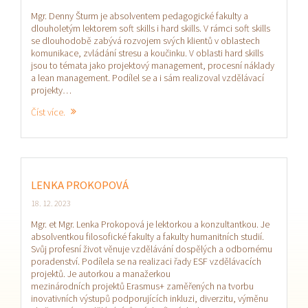
Mgr. Denny Šturm je absolventem pedagogické fakulty a
dlouholetým lektorem soft skills i hard skills. V rámci soft skills
se dlouhodobě zabývá rozvojem svých klientů v oblastech
komunikace, zvládání stresu a koučinku. V oblasti hard skills
jsou to témata jako projektový management, procesní náklady
a lean management. Podílel se a i sám realizoval vzdělávací
projekty…
Číst více.
LENKA PROKOPOVÁ
18. 12. 2023
Mgr. et Mgr. Lenka Prokopová je lektorkou a konzultantkou. Je
absolventkou filosofické fakulty a fakulty humanitních studií.
Svůj profesní život věnuje vzdělávání dospělých a odbornému
poradenství. Podílela se na realizaci řady ESF vzdělávacích
projektů. Je autorkou a manažerkou
mezinárodních projektů Erasmus+ zaměřených na tvorbu
inovativních výstupů podporujících inkluzi, diverzitu, výměnu