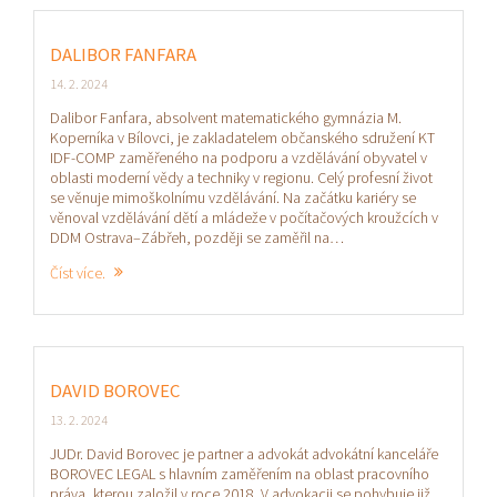
DALIBOR FANFARA
14. 2. 2024
Dalibor Fanfara, absolvent matematického gymnázia M.
Koperníka v Bílovci, je zakladatelem občanského sdružení KT
IDF-COMP zaměřeného na podporu a vzdělávání obyvatel v
oblasti moderní vědy a techniky v regionu. Celý profesní život
se věnuje mimoškolnímu vzdělávání. Na začátku kariéry se
věnoval vzdělávání dětí a mládeže v počítačových kroužcích v
DDM Ostrava–Zábřeh, později se zaměřil na…
Číst více.
DAVID BOROVEC
13. 2. 2024
JUDr. David Borovec je partner a advokát advokátní kanceláře
BOROVEC LEGAL s hlavním zaměřením na oblast pracovního
práva, kterou založil v roce 2018. V advokacii se pohybuje již