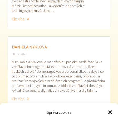
zkušeností a vzdělávání různých cílových skupin.
Má zkušenosti s tvorbou a vedením odborných e-
learningových kurzů. Jako…
Číst více.
DANIELA NYKLOVÁ
18. 12. 2023
Mgr. Daniela Nyklová je manažerkou projektu vzdělávání a ve
vzdělávacím programu MBA zodpovídá za modul „řízení
lidských zdrojů“. Je andragožkou a personalistkou, zabývá se
osobním rozvojem, life a work kompetencemi, přípravou a
realizací rozvojových a vzdělávacích programů, a předáváním
a diseminací nových informací z oblasti vzdělávání dospělých.
Aktuálně se věnuje: digitalizaci ve vzdělávání a digitální…
Číst více.
Správa cookies