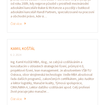
od roku 2009, kdy nejprve působil v prostředí mezinárodní
advokátní kanceláře Baker & McKenzie a později v butikové
advokátní kanceláři Randl Partners, specializované na pracovní
a obchodní právo, kde si…
Číst více.
KAMIL KOŠŤÁL
6. 2. 2024
Ing. Kamil Košťál MBA, Alog., se zabývá vzděláváním a
konzultacím v oblastech strategické řízení, průmysl 4.0,
projektové řízení, lean management. Je absolventem VŠB-TU
Ostrava, obor strojírenská technologie. Vedle MBA absolvoval
řadu dalších programů, zakončených certifikátem, jako Auditor
a lektor logistiky, Manažer kvality, Týmová spolupráce,
CIMA/NIMA-A, Lektor dalšího vzdělávání apod. Celý profesní
život pracuje jako manažer…
Číst více.