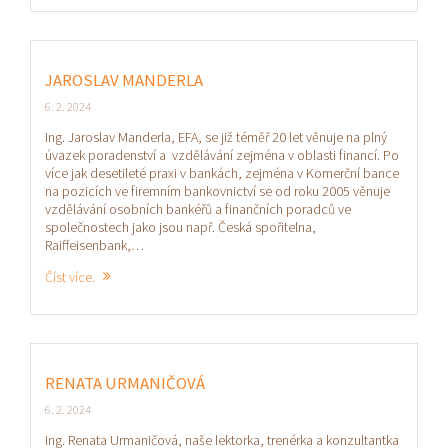
JAROSLAV MANDERLA
6. 2. 2024
Ing. Jaroslav Manderla, EFA, se již téměř 20 let věnuje na plný
úvazek poradenství a vzdělávání zejména v oblasti financí. Po
více jak desetileté praxi v bankách, zejména v Komerční bance
na pozicích ve firemním bankovnictví se od roku 2005 věnuje
vzdělávání osobních bankéřů a finančních poradců ve
společnostech jako jsou např. Česká spořitelna,
Raiffeisenbank,…
Číst více.
RENATA URMANIČOVÁ
6. 2. 2024
Ing. Renata Urmaničová, naše lektorka, trenérka a konzultantka