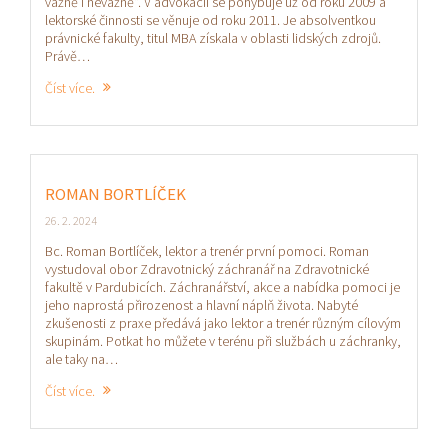
vážně i nevážně“. V advokacii se pohybuje už od roku 2009 a
lektorské činnosti se věnuje od roku 2011. Je absolventkou
právnické fakulty, titul MBA získala v oblasti lidských zdrojů.
Právě…
Číst více.
ROMAN BORTLÍČEK
26. 2. 2024
Bc. Roman Bortlíček, lektor a trenér první pomoci. Roman
vystudoval obor Zdravotnický záchranář na Zdravotnické
fakultě v Pardubicích. Záchranářství, akce a nabídka pomoci je
jeho naprostá přirozenost a hlavní náplň života. Nabyté
zkušenosti z praxe předává jako lektor a trenér různým cílovým
skupinám. Potkat ho můžete v terénu při službách u záchranky,
ale taky na…
Číst více.