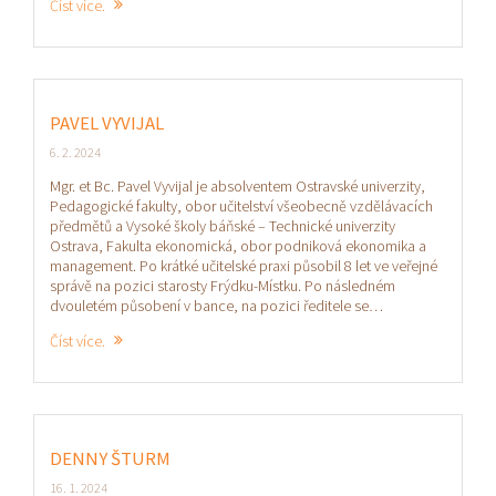
Číst více.
PAVEL VYVIJAL
6. 2. 2024
Mgr. et Bc. Pavel Vyvijal je absolventem Ostravské univerzity,
Pedagogické fakulty, obor učitelství všeobecně vzdělávacích
předmětů a Vysoké školy báňské – Technické univerzity
Ostrava, Fakulta ekonomická, obor podniková ekonomika a
management. Po krátké učitelské praxi působil 8 let ve veřejné
správě na pozici starosty Frýdku-Místku. Po následném
dvouletém působení v bance, na pozici ředitele se…
Číst více.
DENNY ŠTURM
16. 1. 2024